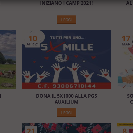
I
INIZIANO I CAMP 2021!
AL
LEGGI
10
17
APR 21
MAR
I
DONA IL 5X1000 ALLA PGS
SO
AUXILIUM
C
LEGGI
21
8