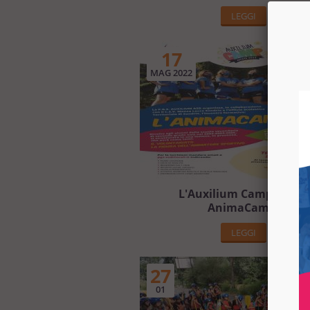
LEGGI
17
MAG 2022
L'Auxilium Camp 2022 è
AnimaCamp!
LEGGI
27
01