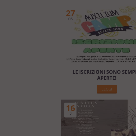
27
05
LE ISCRIZIONI SONO SEMP
APERTE!
LEGGI
16
7