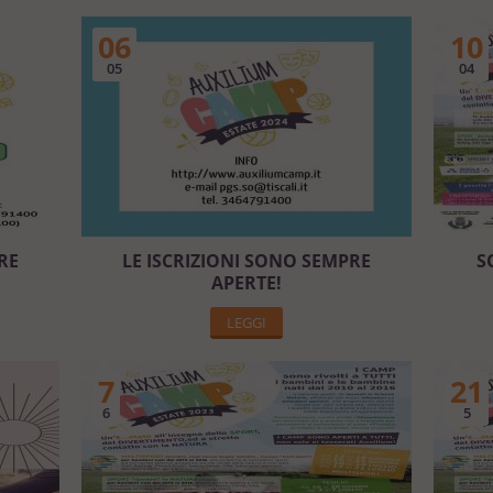
06
10
05
04
RE
LE ISCRIZIONI SONO SEMPRE
S
APERTE!
LEGGI
7
21
6
5