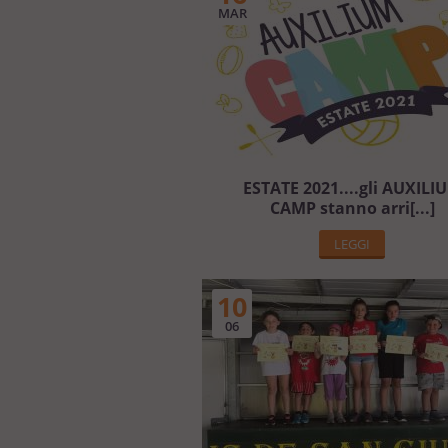
MAR
ESTATE 2021....gli AUXILI
CAMP stanno arri[...]
LEGGI
10
06