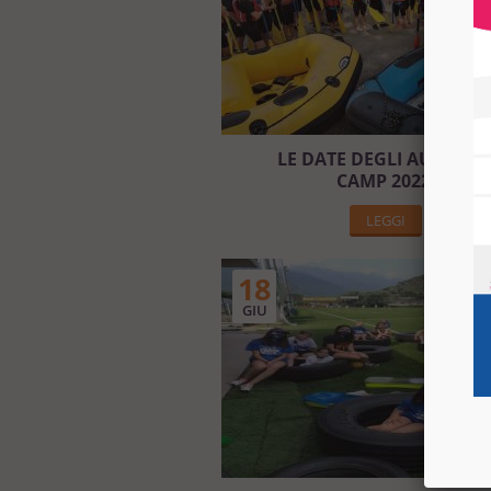
LE DATE DEGLI AUXILIU
CAMP 2022!
LEGGI
18
GIU