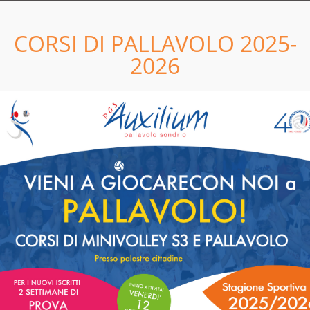
LEGGI
CORSI DI PALLAVOLO 2025-
11
05
2026
04
04
TUTTA LA DOCUMENTAZIONE
2022 E' ON LINE!
LEGGI
5
28
8
GIU