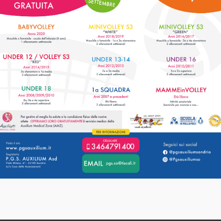
M
UNA ESTATE DI
G
DIVERTIMENTO CON GLI
AUXILIUM [...]
LEGGI
13
28
GIU
4