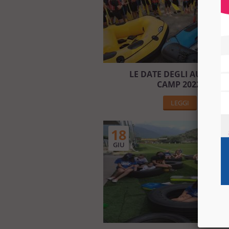
LE DATE DEGLI AUXILIU
CAMP 2022!
LEGGI
18
GIU