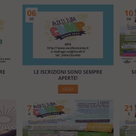
06
10
05
04
RE
LE ISCRIZIONI SONO SEMPRE
S
APERTE!
LEGGI
7
21
6
5