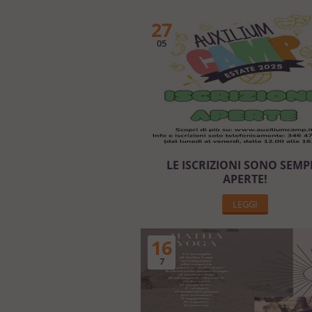
27
05
LE ISCRIZIONI SONO SEMP
APERTE!
LEGGI
16
7