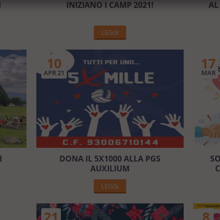
I
INIZIANO I CAMP 2021!
AL
LEGGI
10
17
APR 21
MAR
I
DONA IL 5X1000 ALLA PGS
SO
AUXILIUM
C
LEGGI
21
8