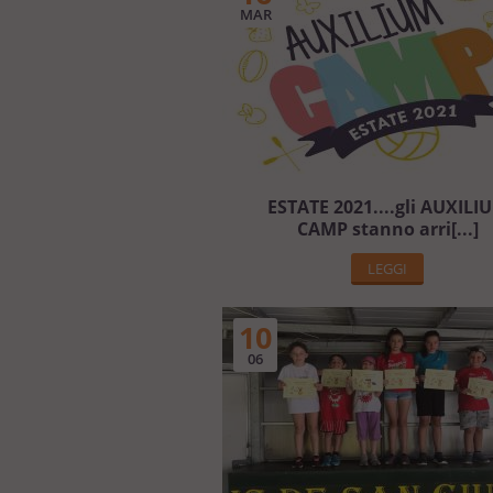
MAR
ESTATE 2021....gli AUXILI
CAMP stanno arri[...]
LEGGI
10
06