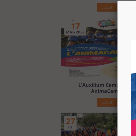
LEGGI
17
MAG 2022
L'Auxilium Camp 2022 è
AnimaCamp!
LEGGI
27
01