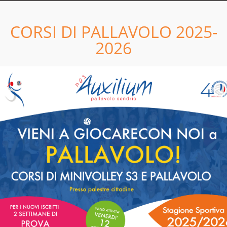
LEGGI
CORSI DI PALLAVOLO 2025-
11
05
2026
04
04
TUTTA LA DOCUMENTAZIONE
2022 E' ON LINE!
LEGGI
5
28
8
GIU