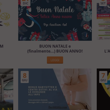
DIC
SET
UM
BUON NATALE e
(finalmente...) BUON ANNO!
L'
LEGGI
8
7
GIU
GIU