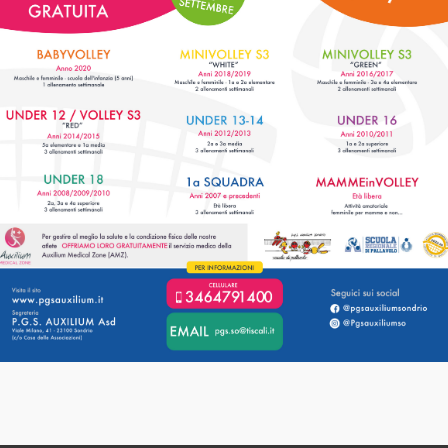
M
UNA ESTATE DI
G
DIVERTIMENTO CON GLI
AUXILIUM [...]
LEGGI
13
28
GIU
4